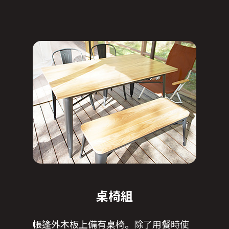
桌椅組
帳篷外木板上備有桌椅。除了用餐時使