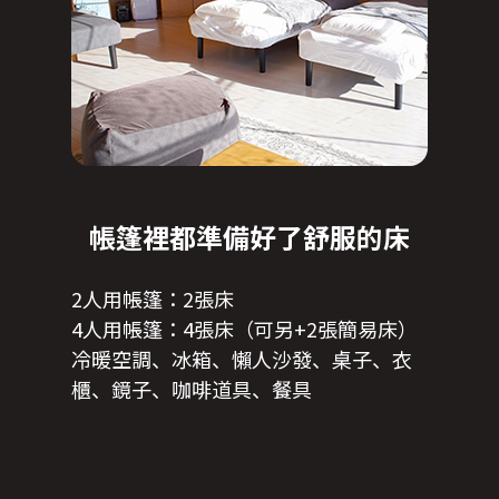
帳篷裡都準備好了舒服的床
2人用帳篷：2張床
4人用帳篷：4張床（可另+2張簡易床）
冷暖空調、冰箱、懶人沙發、桌子、衣
櫃、鏡子、咖啡道具、餐具