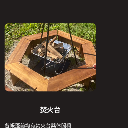
焚火台
各帳篷前均有焚火台與休閒椅