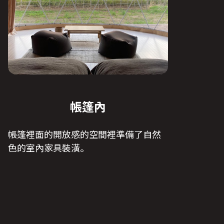
帳篷內
帳篷裡面的開放感的空間裡準備了自然
色的室內家具裝潢。