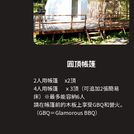
圓頂帳篷
2人用帳篷 x2頂
4人用帳篷 ｘ3頂（可追加2張簡易
床）※最多能容納6人
請在帳篷前的木板上享受GBQ和營火。
（GBQ＝Glamorous BBQ）